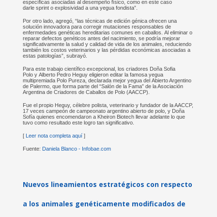
específicas asociadas al desempeño físico, como en este caso
darle sprint o explosividad a una yegua fondista”.
Por otro lado, agregó, “las técnicas de edición génica ofrecen una
solución innovadora para corregir mutaciones responsables de
enfermedades genéticas hereditarias comunes en caballos. Al eliminar o
reparar defectos genéticos antes del nacimiento, se podría mejorar
significativamente la salud y calidad de vida de los animales, reduciendo
también los costos veterinarios y las pérdidas económicas asociadas a
estas patologías”, subrayó.
Para este trabajo científico excepcional, los criadores Doña Sofia
Polo y Alberto Pedro Heguy eligieron editar la famosa yegua
multipremiada Polo Pureza, declarada mejor yegua del Abierto Argentino
de Palermo, que forma parte del “Salón de la Fama” de la Asociación
Argentina de Criadores de Caballos de Polo (AACCP).
Fue el propio Heguy, célebre polista, veterinario y fundador de la AACCP,
17 veces campeón de campeonato argentino abierto de polo, y Doña
Sofía quienes encomendaron a Kheiron Biotech llevar adelante lo que
tuvo como resultado este logro tan significativo.
[
Leer nota completa aquí
]
Fuente:
Daniela Blanco - Infobae.com
Nuevos lineamientos estratégicos con respecto
a los animales genéticamente modificados de