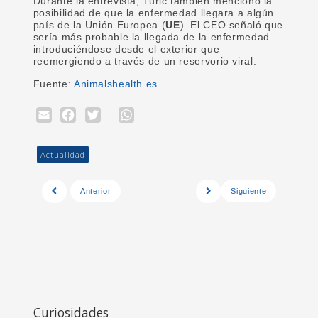
Durante la entrevista, Turic también mencionó la
posibilidad de que la enfermedad llegara a algún
país de la Unión Europea (
UE
). El CEO señaló que
sería más probable la llegada de la enfermedad
introduciéndose desde el exterior que
reemergiendo a través de un reservorio viral.
Fuente:
Animalshealth.es
Email
Facebook
Twitter
WhatsApp
Actualidad
Anterior
Siguiente
Curiosidades