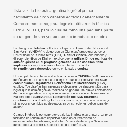
Esta vez, la biotech argentina logró el primer
nacimiento de cinco caballos editados genéticamente.
Como se mencionó, para lograrlo utilizaron la técnica
CRISPR-Cas9, para lo cual se tomó una pequeña parte
de un gen de una yegua que fue introducido en otra.
En diálogo con
Infobae,
el biotecnólogo de la Universidad Nacional de
San Martín (UNSAM) y doctorado en Ciencias Agropecuarias de la
Universidad de Buenos Aires (UBA),
Gabriel Vichera,
cofundador y
director científico de Kheiron, explicó que
la utilización de técnicas de
edición génica en el progreso genético de los caballos tiene
implicancias significativas a futuro
, tanto en el ámbito
del
rendimiento deportivo
como en la
salud equina
.
El principal desafío técnico al aplicar la técnica CRISPR-Cas9 para editar
genéticamente los embriones equinos y que los ejemplares
no sean
considerados Organismos Genéticamente Modificados (OGM)
,
explicó, “fue diseñar herramientas moleculares de alta precisión para
lograr que la edición génica realizada no genere una nueva combinación
de material genético, sino que replique lo que sucede en la naturaleza.
Esto implicó
garantizar que la inserción del ADN ocurriera
exactamente en el sitio y la forma correctos,
en una única copia, y
sin provocar cambios no deseados en otras regiones del genoma del
animal”.
Cuando Infobae lo consultó acerca de las implicancias a futuro, tanto en
términos de rendimiento deportivo como en el tratamiento de
enfermedades hereditarias, el doctor Vichera destacó que “la edición
génica podría permitir la selección de características