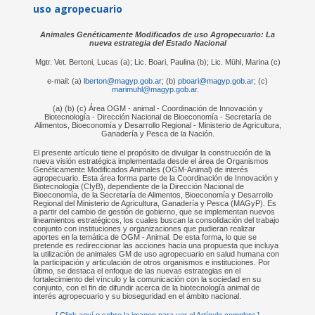
uso agropecuario
Animales Genéticamente Modificados de uso Agropecuario: La
nueva estrategia del Estado Nacional
Mgtr. Vet. Bertoni, Lucas (a); Lic. Boari, Paulina (b); Lic. Mühl, Marina (c)
e-mail: (a)
lberton@magyp.gob.ar
; (b)
pboari@magyp.gob.ar
; (c)
marimuhl@magyp.gob.ar
.
(a) (b) (c) Área OGM - animal - Coordinación de Innovación y
Biotecnología - Dirección Nacional de Bioeconomía - Secretaría de
Alimentos, Bioeconomía y Desarrollo Regional - Ministerio de Agricultura,
Ganadería y Pesca de la Nación.
El presente artículo tiene el propósito de divulgar la construcción de la
nueva visión estratégica implementada desde el área de Organismos
Genéticamente Modificados Animales (OGM-Animal) de interés
agropecuario. Esta área forma parte de la Coordinación de Innovación y
Biotecnología (CIyB), dependiente de la Dirección Nacional de
Bioeconomía, de la Secretaría de Alimentos, Bioeconomía y Desarrollo
Regional del Ministerio de Agricultura, Ganadería y Pesca (MAGyP). Es
a partir del cambio de gestión de gobierno, que se implementan nuevos
lineamientos estratégicos, los cuales buscan la consolidación del trabajo
conjunto con instituciones y organizaciones que pudieran realizar
aportes en la temática de OGM - Animal. De esta forma, lo que se
pretende es redireccionar las acciones hacia una propuesta que incluya
la utilización de animales GM de uso agropecuario en salud humana con
la participación y articulación de otros organismos e instituciones. Por
último, se destaca el enfoque de las nuevas estrategias en el
fortalecimiento del vínculo y la comunicación con la sociedad en su
conjunto, con el fin de difundir acerca de la biotecnología animal de
interés agropecuario y su bioseguridad en el ámbito nacional.