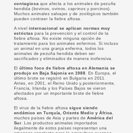
contagiosa
que afecta a los animales de pezuña
hendida (bovinos, ovinos, caprinos y porcinos).
Muchos animales salvajes y de zoológicos también
pueden contraer la fiebre aftosa.
A nivel
internacional
se aplican normas muy
estrictas
para la prevención y el control de la
fiebre aftosa. No existe ninguna opción de
tratamiento para los animales enfermos. Si incluso
un animal en una granja enferma, todos los
animales de pezuña hendida deben ser
sacrificados y eliminados de manera inofensiva.
El
último foco de fiebre aftosa en Alemania se
produjo en Baja Sajonia en 1988
. En Europa, el
último brote se registró en Bulgaria en 2011.
Antes, en 2001, el Reino Unido y,posteriormente,
Francia, Irlanda y los Países Bajos se vieron
afectados por un importante brote de fiebre
aftosa.
El virus de la fiebre aftosa
sigue siendo
endémico en Turquía, Oriente Medio y África
,
muchos países de Asia y partes de
América del
Sur
. Los productos animales importados
ilegalmente de estos países representan una