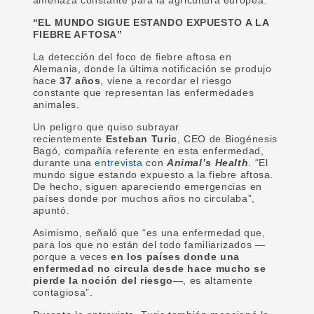
amenaza constante para la agricultura europea.
“EL MUNDO SIGUE ESTANDO EXPUESTO A LA
FIEBRE AFTOSA”
La detección del foco de fiebre aftosa en
Alemania, donde la última notificación se produjo
hace
37 años
, viene a recordar el riesgo
constante que representan las enfermedades
animales.
Un peligro que quiso subrayar
recientemente
Esteban Turic
, CEO de Biogénesis
Bagó, compañía referente en esta enfermedad,
durante una
entrevista
con
Animal’s Health
. “El
mundo sigue estando expuesto a la fiebre aftosa.
De hecho, siguen apareciendo emergencias en
países donde por muchos años no circulaba”,
apuntó.
Asimismo, señaló que “es una enfermedad que,
para los que no están del todo familiarizados —
porque a veces
en los países donde una
enfermedad no circula desde hace mucho se
pierde la noción del riesgo
—, es altamente
contagiosa”.