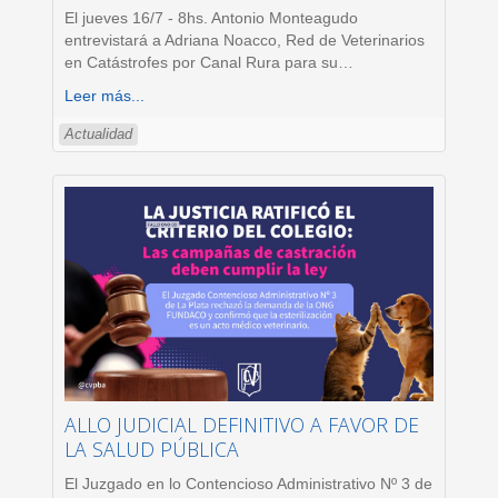
El jueves 16/7 - 8hs. Antonio Monteagudo
entrevistará a Adriana Noacco, Red de Veterinarios
en Catástrofes por Canal Rura para su
…
Leer más...
Actualidad
ALLO JUDICIAL DEFINITIVO A FAVOR DE
LA SALUD PÚBLICA
El Juzgado en lo Contencioso Administrativo Nº 3 de