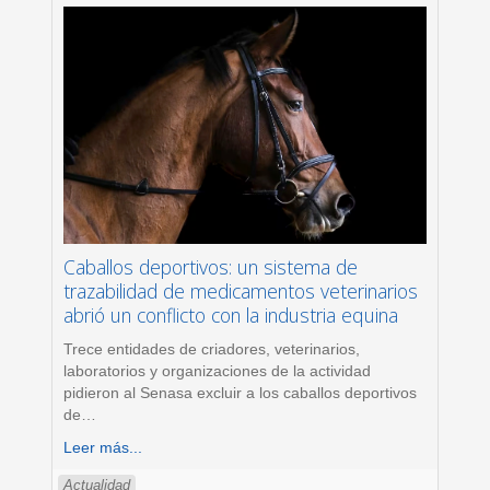
Caballos deportivos: un sistema de
trazabilidad de medicamentos veterinarios
abrió un conflicto con la industria equina
Trece entidades de criadores, veterinarios,
laboratorios y organizaciones de la actividad
pidieron al Senasa excluir a los caballos deportivos
de
…
Leer más...
Actualidad