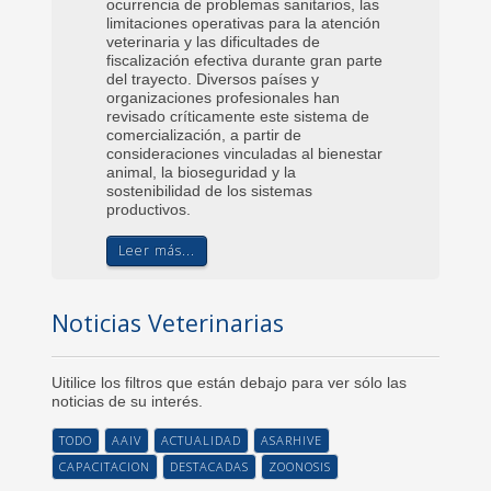
ocurrencia de problemas sanitarios, las
entre la salud de los
limitaciones operativas para la atención
veterinaria y las dificultades de
Leer más...
fiscalización efectiva durante gran parte
del trayecto. Diversos países y
organizaciones profesionales han
revisado críticamente este sistema de
comercialización, a partir de
consideraciones vinculadas al bienestar
animal, la bioseguridad y la
sostenibilidad de los sistemas
productivos.
Leer más...
Noticias Veterinarias
Uitilice los filtros que están debajo para ver sólo las
noticias de su interés.
TODO
AAIV
ACTUALIDAD
ASARHIVE
CAPACITACION
DESTACADAS
ZOONOSIS