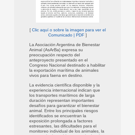
acontecimiento marcó el comienzo
de una profesión que, desde
entonces, ha acompañado el
[
Click aquí o sobre la imagen para ver
desarrollo científico, sanitario y
la Memoria | PDF
]
productivo de la Argentina.
[
Click aquí o sobre la imagen para ver
[
Clic aquí o sobre la imagen para ver el
la Memoria | PDF
]
Leer más...
En la actualidad, la Medicina
Comunicado | PDF
]
Veterinaria ocupa un lugar
Leer más...
La Asociación Argentina de Bienestar
fundamental frente a desafíos cada
Animal (AsArBa) expresa su
vez más complejos: la promoción
preocupación respecto del
de la salud y del bienestar animal,
anteproyecto presentado en el
la prevención de zoonosis y
Congreso Nacional destinado a habilitar
enfermedades emergentes, la
la exportación marítima de animales
resistencia a los antimicrobianos, la
vivos para faena en destino.
producción sustentable de
alimentos, la conservación de la
La evidencia científica disponible y la
biodiversidad y la mitigación del
experiencia internacional indican que
cambio climático.
los transportes marítimos de larga
duración representan importantes
Estos desafíos nos convocan a
desafíos para garantizar el bienestar
continuar trabajando con
animal. Entre los principales riesgos
conocimiento científico,
identificados se encuentran la
responsabilidad ética, compromiso
exposición prolongada a factores
social y una mirada integral basada
estresantes, las dificultades para el
en el concepto de Una Salud,
monitoreo individual de los animales, la
reconociendo la estrecha relación