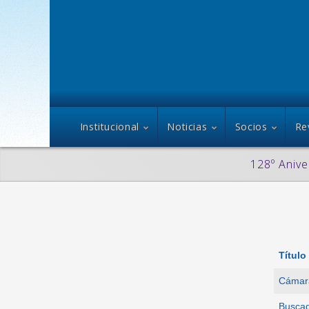
Institucional
Noticias
Socios
Re
128º Anive
Título
Cámara
Buscad