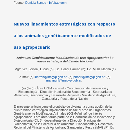
Fuente:
Daniela Blanco - Infobae.com
Nuevos lineamientos estratégicos con respecto
a los animales genéticamente modificados de
uso agropecuario
Animales Genéticamente Modificados de uso Agropecuario: La
nueva estrategia del Estado Nacional
Mgtr. Vet. Bertoni, Lucas (a); Lic. Boari, Paulina (b); Lic. Mühl, Marina (c)
e-mail: (a)
lberton@magyp.gob.ar
; (b)
pboari@magyp.gob.ar
; (c)
marimuhl@magyp.gob.ar
.
(a) (b) (c) Área OGM - animal - Coordinación de Innovación y
Biotecnología - Dirección Nacional de Bioeconomía - Secretaría de
Alimentos, Bioeconomía y Desarrollo Regional - Ministerio de Agricultura,
Ganadería y Pesca de la Nación.
El presente artículo tiene el propósito de divulgar la construcción de la
nueva visión estratégica implementada desde el área de Organismos
Genéticamente Modificados Animales (OGM-Animal) de interés
agropecuario. Esta área forma parte de la Coordinación de Innovación y
Biotecnología (CIyB), dependiente de la Dirección Nacional de
Bioeconomía, de la Secretaría de Alimentos, Bioeconomía y Desarrollo
Regional del Ministerio de Agricultura, Ganadería y Pesca (MAGyP). Es