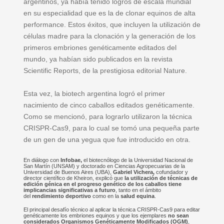
argentinos, ya había tenido logros de escala mundial
en su especialidad que es la de clonar equinos de alta
performance. Estos éxitos, que incluyen la utilización de
células madre para la clonación y la generación de los
primeros embriones genéticamente editados del
mundo, ya habían sido publicados en la revista
Scientific Reports, de la prestigiosa editorial Nature.
Esta vez, la biotech argentina logró el primer
nacimiento de cinco caballos editados genéticamente.
Como se mencionó, para lograrlo utilizaron la técnica
CRISPR-Cas9, para lo cual se tomó una pequeña parte
de un gen de una yegua que fue introducido en otra.
En diálogo con
Infobae,
el biotecnólogo de la Universidad Nacional de
San Martín (UNSAM) y doctorado en Ciencias Agropecuarias de la
Universidad de Buenos Aires (UBA),
Gabriel Vichera,
cofundador y
director científico de Kheiron, explicó que
la utilización de técnicas de
edición génica en el progreso genético de los caballos tiene
implicancias significativas a futuro
, tanto en el ámbito
del
rendimiento deportivo
como en la
salud equina
.
El principal desafío técnico al aplicar la técnica CRISPR-Cas9 para editar
genéticamente los embriones equinos y que los ejemplares
no sean
considerados Organismos Genéticamente Modificados (OGM)
,