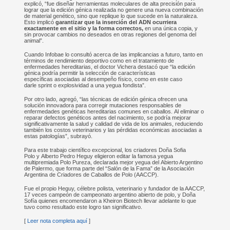
explicó, “fue diseñar herramientas moleculares de alta precisión para
lograr que la edición génica realizada no genere una nueva combinación
de material genético, sino que replique lo que sucede en la naturaleza.
Esto implicó
garantizar que la inserción del ADN ocurriera
exactamente en el sitio y la forma correctos,
en una única copia, y
sin provocar cambios no deseados en otras regiones del genoma del
animal”.
Cuando Infobae lo consultó acerca de las implicancias a futuro, tanto en
términos de rendimiento deportivo como en el tratamiento de
enfermedades hereditarias, el doctor Vichera destacó que “la edición
génica podría permitir la selección de características
específicas asociadas al desempeño físico, como en este caso
darle sprint o explosividad a una yegua fondista”.
Por otro lado, agregó, “las técnicas de edición génica ofrecen una
solución innovadora para corregir mutaciones responsables de
enfermedades genéticas hereditarias comunes en caballos. Al eliminar o
reparar defectos genéticos antes del nacimiento, se podría mejorar
significativamente la salud y calidad de vida de los animales, reduciendo
también los costos veterinarios y las pérdidas económicas asociadas a
estas patologías”, subrayó.
Para este trabajo científico excepcional, los criadores Doña Sofia
Polo y Alberto Pedro Heguy eligieron editar la famosa yegua
multipremiada Polo Pureza, declarada mejor yegua del Abierto Argentino
de Palermo, que forma parte del “Salón de la Fama” de la Asociación
Argentina de Criadores de Caballos de Polo (AACCP).
Fue el propio Heguy, célebre polista, veterinario y fundador de la AACCP,
17 veces campeón de campeonato argentino abierto de polo, y Doña
Sofía quienes encomendaron a Kheiron Biotech llevar adelante lo que
tuvo como resultado este logro tan significativo.
[
Leer nota completa aquí
]