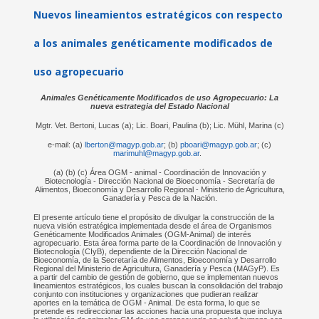
Nuevos lineamientos estratégicos con respecto
a los animales genéticamente modificados de
uso agropecuario
Animales Genéticamente Modificados de uso Agropecuario: La
nueva estrategia del Estado Nacional
Mgtr. Vet. Bertoni, Lucas (a); Lic. Boari, Paulina (b); Lic. Mühl, Marina (c)
e-mail: (a)
lberton@magyp.gob.ar
; (b)
pboari@magyp.gob.ar
; (c)
marimuhl@magyp.gob.ar
.
(a) (b) (c) Área OGM - animal - Coordinación de Innovación y
Biotecnología - Dirección Nacional de Bioeconomía - Secretaría de
Alimentos, Bioeconomía y Desarrollo Regional - Ministerio de Agricultura,
Ganadería y Pesca de la Nación.
El presente artículo tiene el propósito de divulgar la construcción de la
nueva visión estratégica implementada desde el área de Organismos
Genéticamente Modificados Animales (OGM-Animal) de interés
agropecuario. Esta área forma parte de la Coordinación de Innovación y
Biotecnología (CIyB), dependiente de la Dirección Nacional de
Bioeconomía, de la Secretaría de Alimentos, Bioeconomía y Desarrollo
Regional del Ministerio de Agricultura, Ganadería y Pesca (MAGyP). Es
a partir del cambio de gestión de gobierno, que se implementan nuevos
lineamientos estratégicos, los cuales buscan la consolidación del trabajo
conjunto con instituciones y organizaciones que pudieran realizar
aportes en la temática de OGM - Animal. De esta forma, lo que se
pretende es redireccionar las acciones hacia una propuesta que incluya