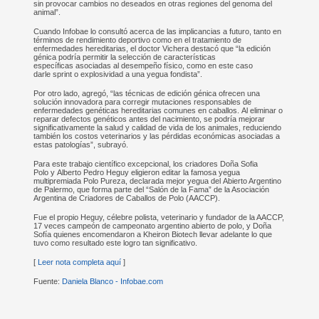
sin provocar cambios no deseados en otras regiones del genoma del
animal”.
Cuando Infobae lo consultó acerca de las implicancias a futuro, tanto en
términos de rendimiento deportivo como en el tratamiento de
enfermedades hereditarias, el doctor Vichera destacó que “la edición
génica podría permitir la selección de características
específicas asociadas al desempeño físico, como en este caso
darle sprint o explosividad a una yegua fondista”.
Por otro lado, agregó, “las técnicas de edición génica ofrecen una
solución innovadora para corregir mutaciones responsables de
enfermedades genéticas hereditarias comunes en caballos. Al eliminar o
reparar defectos genéticos antes del nacimiento, se podría mejorar
significativamente la salud y calidad de vida de los animales, reduciendo
también los costos veterinarios y las pérdidas económicas asociadas a
estas patologías”, subrayó.
Para este trabajo científico excepcional, los criadores Doña Sofia
Polo y Alberto Pedro Heguy eligieron editar la famosa yegua
multipremiada Polo Pureza, declarada mejor yegua del Abierto Argentino
de Palermo, que forma parte del “Salón de la Fama” de la Asociación
Argentina de Criadores de Caballos de Polo (AACCP).
Fue el propio Heguy, célebre polista, veterinario y fundador de la AACCP,
17 veces campeón de campeonato argentino abierto de polo, y Doña
Sofía quienes encomendaron a Kheiron Biotech llevar adelante lo que
tuvo como resultado este logro tan significativo.
[
Leer nota completa aquí
]
Fuente:
Daniela Blanco - Infobae.com