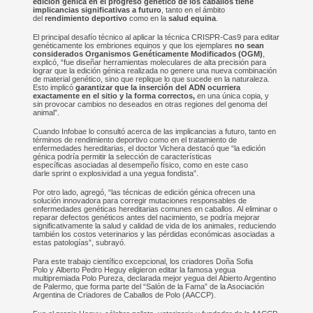
edición génica en el progreso genético de los caballos tiene
implicancias significativas a futuro
, tanto en el ámbito
del
rendimiento deportivo
como en la
salud equina
.
El principal desafío técnico al aplicar la técnica CRISPR-Cas9 para editar
genéticamente los embriones equinos y que los ejemplares
no sean
considerados Organismos Genéticamente Modificados (OGM)
,
explicó, “fue diseñar herramientas moleculares de alta precisión para
lograr que la edición génica realizada no genere una nueva combinación
de material genético, sino que replique lo que sucede en la naturaleza.
Esto implicó
garantizar que la inserción del ADN ocurriera
exactamente en el sitio y la forma correctos,
en una única copia, y
sin provocar cambios no deseados en otras regiones del genoma del
animal”.
Cuando Infobae lo consultó acerca de las implicancias a futuro, tanto en
términos de rendimiento deportivo como en el tratamiento de
enfermedades hereditarias, el doctor Vichera destacó que “la edición
génica podría permitir la selección de características
específicas asociadas al desempeño físico, como en este caso
darle sprint o explosividad a una yegua fondista”.
Por otro lado, agregó, “las técnicas de edición génica ofrecen una
solución innovadora para corregir mutaciones responsables de
enfermedades genéticas hereditarias comunes en caballos. Al eliminar o
reparar defectos genéticos antes del nacimiento, se podría mejorar
significativamente la salud y calidad de vida de los animales, reduciendo
también los costos veterinarios y las pérdidas económicas asociadas a
estas patologías”, subrayó.
Para este trabajo científico excepcional, los criadores Doña Sofia
Polo y Alberto Pedro Heguy eligieron editar la famosa yegua
multipremiada Polo Pureza, declarada mejor yegua del Abierto Argentino
de Palermo, que forma parte del “Salón de la Fama” de la Asociación
Argentina de Criadores de Caballos de Polo (AACCP).