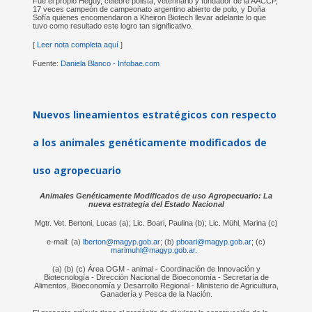
Fue el propio Heguy, célebre polista, veterinario y fundador de la AACCP,
17 veces campeón de campeonato argentino abierto de polo, y Doña
Sofía quienes encomendaron a Kheiron Biotech llevar adelante lo que
tuvo como resultado este logro tan significativo.
[
Leer nota completa aquí
]
Fuente:
Daniela Blanco - Infobae.com
Nuevos lineamientos estratégicos con respecto
a los animales genéticamente modificados de
uso agropecuario
Animales Genéticamente Modificados de uso Agropecuario: La
nueva estrategia del Estado Nacional
Mgtr. Vet. Bertoni, Lucas (a); Lic. Boari, Paulina (b); Lic. Mühl, Marina (c)
e-mail: (a)
lberton@magyp.gob.ar
; (b)
pboari@magyp.gob.ar
; (c)
marimuhl@magyp.gob.ar
.
(a) (b) (c) Área OGM - animal - Coordinación de Innovación y
Biotecnología - Dirección Nacional de Bioeconomía - Secretaría de
Alimentos, Bioeconomía y Desarrollo Regional - Ministerio de Agricultura,
Ganadería y Pesca de la Nación.