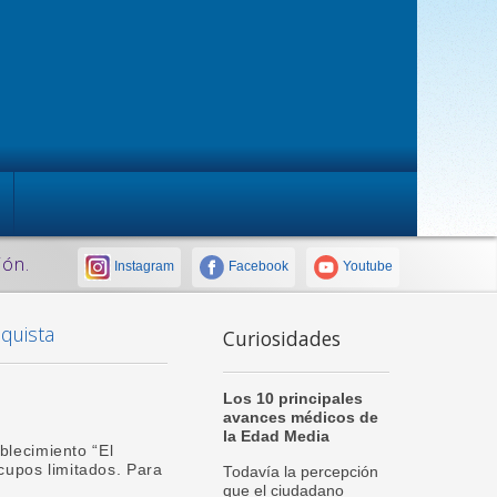
ión.
Instagram
Facebook
Youtube
nquista
Curiosidades
Los 10 principales
avances médicos de
la Edad Media
blecimiento “El
cupos limitados. Para
Todavía la percepción
que el ciudadano