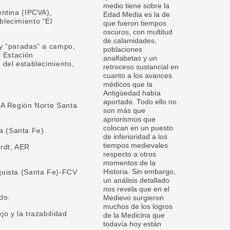
medio tiene sobre la
entina (IPCVA),
Edad Media es la de
blecimiento “El
que fueron tiempos
oscuros, con multitud
de calamidades,
 y “paradas” a campo,
poblaciones
r Estación
analfabetas y un
 del establecimiento,
retroceso sustancial en
cuanto a los avances
médicos que la
Antigüedad había
aportado. Todo ello no
REA Región Norte Santa
son más que
apriorismos que
colocan en un puesto
a (Santa Fe).
de inferioridad a los
tiempos medievales
ardt, AER
respecto a otros
momentos de la
Historia. Sin embargo,
quista (Santa Fe)-FCV
un análisis detallado
nos revela que en el
do.
Medievo surgieron
muchos de los logros
o y la trazabilidad
de la Medicina que
todavía hoy están