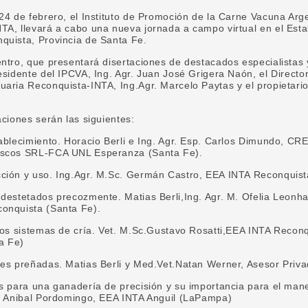
24 de febrero, el Instituto de Promoción de la Carne Vacuna Arg
A, llevará a cabo una nueva jornada a campo virtual en el Esta
quista, Provincia de Santa Fe.
ntro, que presentará disertaciones de destacados especialistas
esidente del IPCVA, Ing. Agr. Juan José Grigera Naón, el Directo
aria Reconquista-INTA, Ing.Agr. Marcelo Paytas y el propietario
aciones serán las siguientes:
ablecimiento. Horacio Berli e Ing. Agr. Esp. Carlos Dimundo, C
ascos SRL-FCA UNL Esperanza (Santa Fe).
ción y uso. Ing.Agr. M.Sc. Germán Castro, EEA INTA Reconquist
destetados precozmente. Matias Berli,Ing. Agr. M. Ofelia Leonh
onquista (Santa Fe).
 los sistemas de cría. Vet. M.Sc.Gustavo Rosatti,EEA INTA Recon
a Fe)
nes preñadas. Matias Berli y Med.Vet.Natan Werner, Asesor Priva
s para una ganadería de precisión y su importancia para el manej
D. Anibal Pordomingo, EEA INTA Anguil (LaPampa)