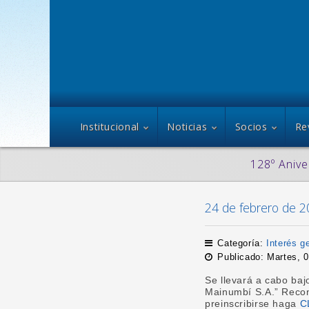
Institucional
Noticias
Socios
Re
128º Anive
24 de febrero de 20
Categoría:
Interés g
Publicado: Martes, 
Se llevará a cabo baj
Mainumbí S.A.” Reconq
preinscribirse haga
C