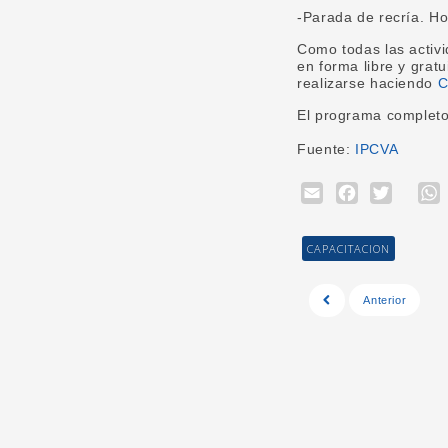
-Parada de recría. Ho
Como todas las activi
en forma libre y grat
realizarse haciendo
C
El programa completo
Fuente:
IPCVA
Email
Face
Twi
CAPACITACION
Anterior