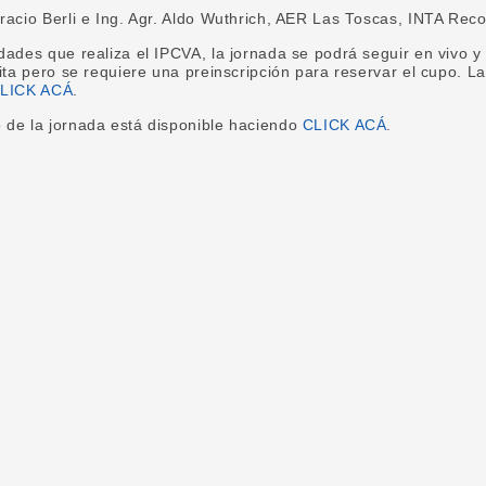
racio Berli e Ing. Agr. Aldo Wuthrich, AER Las Toscas, INTA Rec
dades que realiza el IPCVA, la jornada se podrá seguir en vivo y
uita pero se requiere una preinscripción para reservar el cupo. L
LICK ACÁ
.
 de la jornada está disponible haciendo
CLICK ACÁ
.
book
tter
WhatsApp