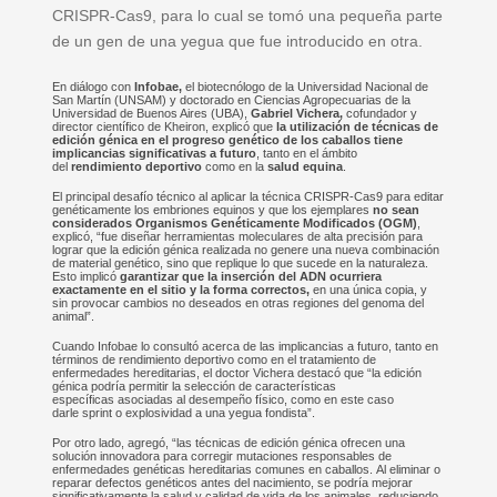
CRISPR-Cas9, para lo cual se tomó una pequeña parte
de un gen de una yegua que fue introducido en otra.
En diálogo con
Infobae,
el biotecnólogo de la Universidad Nacional de
San Martín (UNSAM) y doctorado en Ciencias Agropecuarias de la
Universidad de Buenos Aires (UBA),
Gabriel Vichera,
cofundador y
director científico de Kheiron, explicó que
la utilización de técnicas de
edición génica en el progreso genético de los caballos tiene
implicancias significativas a futuro
, tanto en el ámbito
del
rendimiento deportivo
como en la
salud equina
.
El principal desafío técnico al aplicar la técnica CRISPR-Cas9 para editar
genéticamente los embriones equinos y que los ejemplares
no sean
considerados Organismos Genéticamente Modificados (OGM)
,
explicó, “fue diseñar herramientas moleculares de alta precisión para
lograr que la edición génica realizada no genere una nueva combinación
de material genético, sino que replique lo que sucede en la naturaleza.
Esto implicó
garantizar que la inserción del ADN ocurriera
exactamente en el sitio y la forma correctos,
en una única copia, y
sin provocar cambios no deseados en otras regiones del genoma del
animal”.
Cuando Infobae lo consultó acerca de las implicancias a futuro, tanto en
términos de rendimiento deportivo como en el tratamiento de
enfermedades hereditarias, el doctor Vichera destacó que “la edición
génica podría permitir la selección de características
específicas asociadas al desempeño físico, como en este caso
darle sprint o explosividad a una yegua fondista”.
Por otro lado, agregó, “las técnicas de edición génica ofrecen una
solución innovadora para corregir mutaciones responsables de
enfermedades genéticas hereditarias comunes en caballos. Al eliminar o
reparar defectos genéticos antes del nacimiento, se podría mejorar
significativamente la salud y calidad de vida de los animales, reduciendo