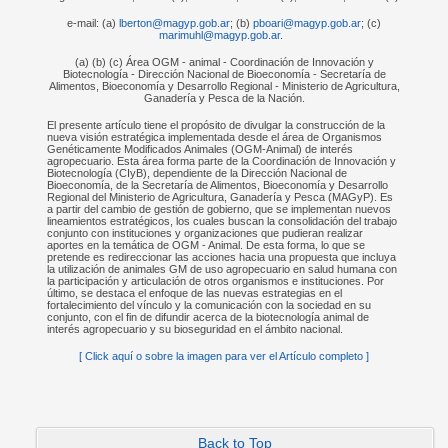
e-mail: (a)
lberton@magyp.gob.ar
; (b)
pboari@magyp.gob.ar
; (c)
marimuhl@magyp.gob.ar
.
(a) (b) (c) Área OGM - animal - Coordinación de Innovación y
Biotecnología - Dirección Nacional de Bioeconomía - Secretaría de
Alimentos, Bioeconomía y Desarrollo Regional - Ministerio de Agricultura,
Ganadería y Pesca de la Nación.
El presente artículo tiene el propósito de divulgar la construcción de la
nueva visión estratégica implementada desde el área de Organismos
Genéticamente Modificados Animales (OGM-Animal) de interés
agropecuario. Esta área forma parte de la Coordinación de Innovación y
Biotecnología (CIyB), dependiente de la Dirección Nacional de
Bioeconomía, de la Secretaría de Alimentos, Bioeconomía y Desarrollo
Regional del Ministerio de Agricultura, Ganadería y Pesca (MAGyP). Es
a partir del cambio de gestión de gobierno, que se implementan nuevos
lineamientos estratégicos, los cuales buscan la consolidación del trabajo
conjunto con instituciones y organizaciones que pudieran realizar
aportes en la temática de OGM - Animal. De esta forma, lo que se
pretende es redireccionar las acciones hacia una propuesta que incluya
la utilización de animales GM de uso agropecuario en salud humana con
la participación y articulación de otros organismos e instituciones. Por
último, se destaca el enfoque de las nuevas estrategias en el
fortalecimiento del vínculo y la comunicación con la sociedad en su
conjunto, con el fin de difundir acerca de la biotecnología animal de
interés agropecuario y su bioseguridad en el ámbito nacional.
[ Click aquí o sobre la imagen para ver el Artículo completo ]
Back to Top