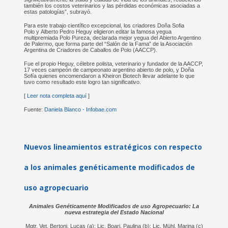
también los costos veterinarios y las pérdidas económicas asociadas a
estas patologías”, subrayó.
Para este trabajo científico excepcional, los criadores Doña Sofia
Polo y Alberto Pedro Heguy eligieron editar la famosa yegua
multipremiada Polo Pureza, declarada mejor yegua del Abierto Argentino
de Palermo, que forma parte del “Salón de la Fama” de la Asociación
Argentina de Criadores de Caballos de Polo (AACCP).
Fue el propio Heguy, célebre polista, veterinario y fundador de la AACCP,
17 veces campeón de campeonato argentino abierto de polo, y Doña
Sofía quienes encomendaron a Kheiron Biotech llevar adelante lo que
tuvo como resultado este logro tan significativo.
[
Leer nota completa aquí
]
Fuente:
Daniela Blanco - Infobae.com
Nuevos lineamientos estratégicos con respecto
a los animales genéticamente modificados de
uso agropecuario
Animales Genéticamente Modificados de uso Agropecuario: La
nueva estrategia del Estado Nacional
Mgtr. Vet. Bertoni, Lucas (a); Lic. Boari, Paulina (b); Lic. Mühl, Marina (c)