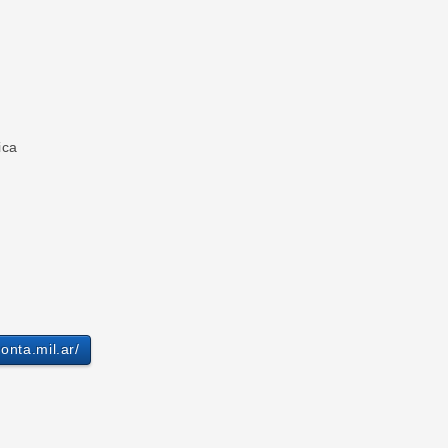
ica
ta.mil.ar/