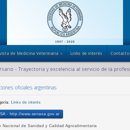
1897 - 2026
vista de Medicina Veterinaria
Links de interés
Contacto
rsario - Trayectoria y excelencia al servicio de la profes
ciones oficiales argentinas
goría:
Links de interés
A - http://www.senasa.gov.ar
o Nacional de Sanidad y Calidad Agroalimentaria