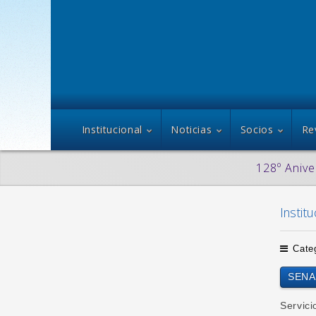
Institucional
Noticias
Socios
Re
128º Anive
Institu
Cate
SENAS
Servici