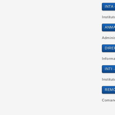
INTA 
Institu
ANMAT
Admini
DIREP
Inform
INTI -
Institu
REMON
Comand