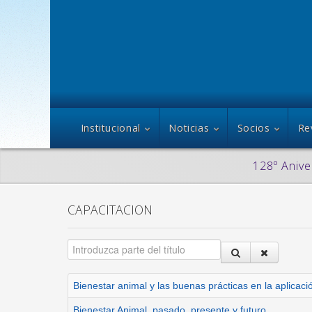
Institucional
Noticias
Socios
Re
128º Anive
CAPACITACION
Bienestar animal y las buenas prácticas en la aplicaci
Bienestar Animal, pasado, presente y futuro