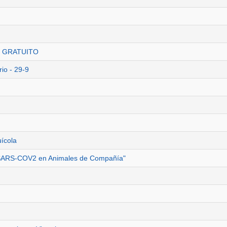
TO GRATUITO
io - 29-9
uícola
 a SARS-COV2 en Animales de Compañía"